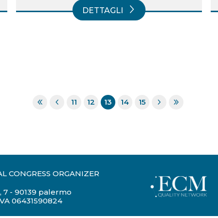
DETTAGLI
11
12
13
14
15
AL CONGRESS ORGANIZER
, 7
-
90139 palermo
IVA 06431590824