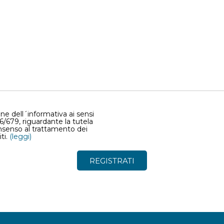
one dell´informativa ai sensi
16/679, riguardante la tutela
onsenso al trattamento dei
iti.
(leggi)