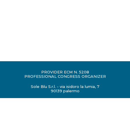
PROVIDER ECM N. 5208
PROFESSIONAL CONGRESS ORGANIZER
Sole Blu S.r.l. - via isidoro la lumia, 7
90139 palermo
congressi@soleblusicilia.it
P.IVA 06431590824