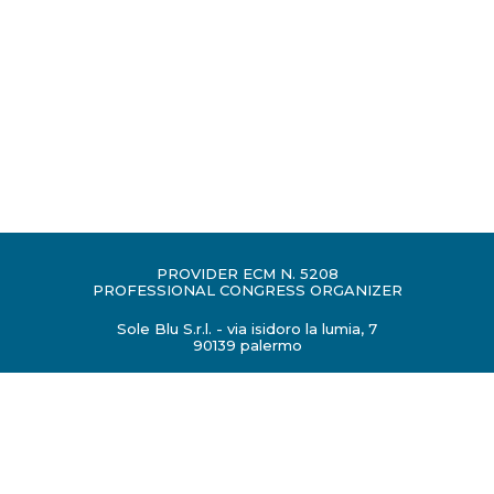
PROVIDER ECM N. 5208
PROFESSIONAL CONGRESS ORGANIZER
Sole Blu S.r.l. - via isidoro la lumia, 7
90139 palermo
congressi@soleblusicilia.it
P.IVA 06431590824