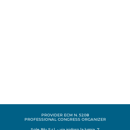
PROVIDER ECM N. 5208
PROFESSIONAL CONGRESS ORGANIZER
Sole Blu S.r.l. - via isidoro la lumia, 7