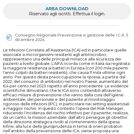
AREA DOWNLOAD
Riservato agli iscritti. Effettua il login.
Convegno Regionale Prevenzione e gestione delle I.C.A. 5
dicembre 2024
Le Infezioni Correlate all’Assistenza (ICA) ed in particolare quelle
associate a microrganismi resistenti agli antimicrobici,
rappresentano una delle principali minacce alla sicurezza dei
pazienti a livello globale. L’AIFA ricorda come in Italia sia registrata
la maggiore resistenza ai batteri in Europa (con 200 mila pazienti
l’anno colpiti da batteri resistenti), che causa 11 mila vittime ogni
anno. Per questo desta preoccupazione la ripresa, a partire dal
2022, del consumo di antibiotici nel nostro Paese, aumentato del
6,4 per cento nel 2023 rispetto all’anno precedente. Le evidenze
scientifiche dimostrano che le ICA sono contenibili attraverso
efficaci misure di prevenzione che vanno dalla cura dell’igiene
ambientale, del personale e del paziente al monitoraggio
rigoroso delle infezioni (IPC), in particolare nei setting assistenziali
a maggior rischio. In questo contesto l’opera del Risk Manager,
riducendo l’incidenza del rischio infettivo per il paziente, realizza,
da un canto, la mission aziendale, dall’altro persegue gli obiettivi
della direzione strategica rivolti al contenimento della spesa.
Infine, alla luce della giurisprudenza in tema di oneri probatori
nell’ambito della prevenzione delle ICA, viene proposta una