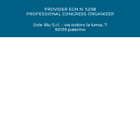
PROVIDER ECM N. 5208
PROFESSIONAL CONGRESS ORGANIZER
Sole Blu S.r.l. - via isidoro la lumia, 7
90139 palermo
congressi@soleblusicilia.it
P.IVA 06431590824
Cookies Policy
Legal mention
Privacy Policy
Sito realizzato da
Os2 digital services